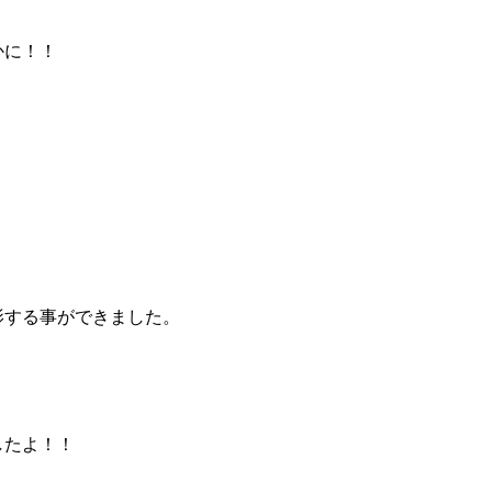
かに！！
！
影する事ができました。
したよ！！