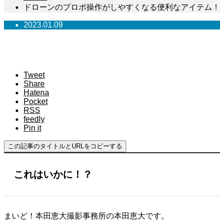
ドローンのプロポ操作がしやすくなる便利なアイテム！
2023.01.09
ドローンのプロポ操作がしやすく
Tweet
Share
Hatena
Pocket
RSS
feedly
Pin it
この記事のタイトルとURLをコピーする
これはいかに！？
まいど！本田恵大撮影事務所の本田恵大です。