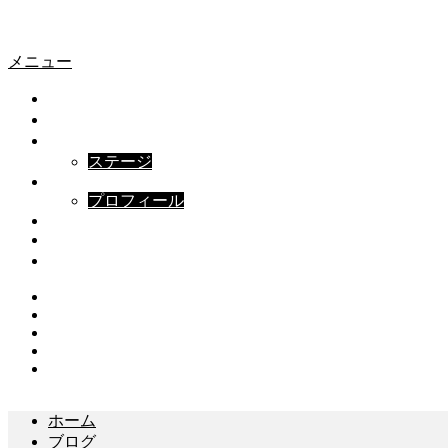
愛車プロモ
愛車プロモ
メニュー
ホーム
撮影実績
撮影プラン
ステージ
ABOUT
プロフィール
FAQ
ブログ
お問い合わせ
Instagram
Twitter
Facebook
Youtube
Contact
ホーム
ブログ