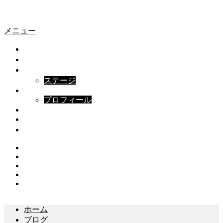
愛車プロモ
愛車プロモ
メニュー
ホーム
撮影実績
撮影プラン
ステージ
ABOUT
プロフィール
FAQ
ブログ
お問い合わせ
Instagram
Twitter
Facebook
Youtube
Contact
ホーム
ブログ