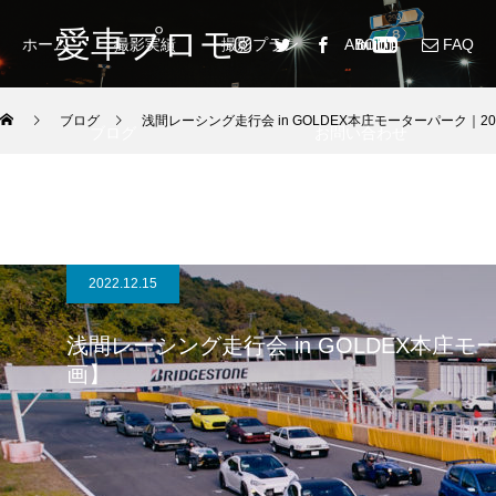
愛車プロモ
ホーム
撮影実績
撮影プラン
ABOUT
FAQ
ブログ
浅間レーシング走行会 in GOLDEX本庄モーターパーク｜202
ブログ
お問い合わせ
2022.12.15
浅間レーシング走行会 in GOLDEX本庄モー
画】