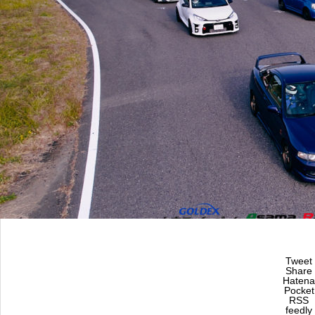
Tweet
Share
Hatena
Pocket
RSS
feedly