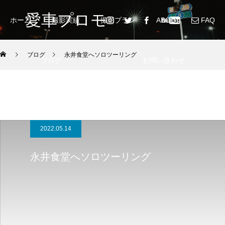
愛車プロモ
ホーム
撮影実績
撮影プラン
ABOUT
FAQ
ブログ
永井食堂へソロツーリング
ブログ
お問い合わせ
2022.05.14
永井食堂へソロツーリング