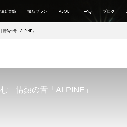
撮影実績
撮影プラン
ABOUT
FAQ
ブログ
｜情熱の青「ALPINE」
む｜情熱の青「ALPINE」