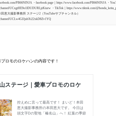
facebook.com/PB66NINJA ・facebook page｜https://www.facebook.com/PB66NINJA ・Yo
om/channel/UCxgtHE9o1lDUDURLjzKiurw ・TikTok｜https://www.tiktok.com/@honda_ke
ce.jp/blog 本田恵大撮影事務所 ステージ2（YouTubeサブチャンネル）
om/channel/UCLw4GIJjubXt22xkD8Zv1YQ
？
車プロモのロケハンの内容です！