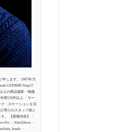
します。 1987年/大
Z900R Ninjaで
0点以上の商品撮影・物撮
間150件以上 ・サー
ーク・ロケーションを活
及び周りのスタッフ様と
す。 【業務内容】 ・
 ・AfterEffects ・
om/keita_honda ・