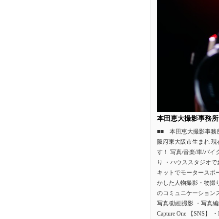
本田恵大撮影事務所
■■ 本田恵大撮影事務
阪府東大阪市生まれ 現在は
す！ 写真/音楽/車/
り ・ハウススタジオで
キットでモータースポ
かした人物撮影・物撮
のコミュニケーション
写真/動画撮影 ・写真編集 ・動
Capture One 【SNS】 ・Inst