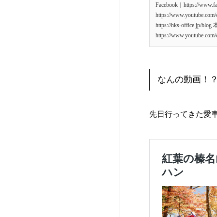
Facebook｜https://www.
https://www.youtube.c
https://hks-offi
https://www.youtube.c
なんの動画！
先日行ってきた愛