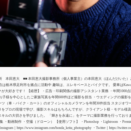
所 本田恵大 ■■ 本田恵大撮影事務所（個人事業主）の本田恵大（ほんだけいた）と申
栃木県足利市を拠点に活動中 趣味は、エレキベースとバイクです。 愛車はKawasaki GP
バイクが大好きです！ 【経歴】 ・広告・印刷関係の撮影アシスタント業務 ・年間100
お子様を中心としたご家族写真を年間600件ほど撮影を担当 ・ウエディングの撮影を年
ーツ（車・バイク・カート）のオフィシャルカメラマンを年間30件担当 スタジオワ
りをプロの現場で学び、撮影スキルはもちろんですが、クライアント様・モデル様
スキルの大切さを学びました。 「輝きを永遠に」をテーマに撮影業務を行っておりま
画制作 ・空撮（ドローン） 【使用ソフト】 ・Photoshop ・Lightroom ・Premiere Pro
agram｜https://www.instagram.com/honda_keita_photography ・Twitter｜https://twitter.c