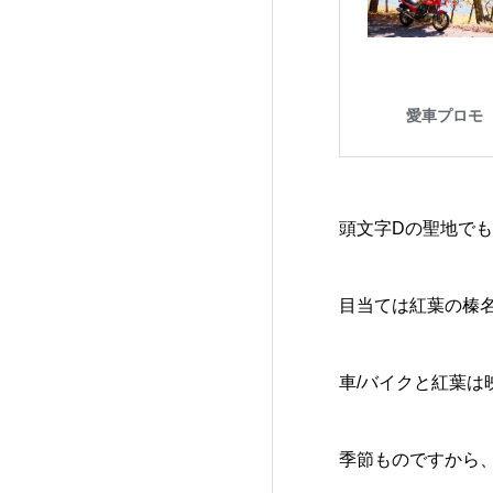
頭文字Dの聖地で
目当ては紅葉の榛
車/バイクと紅葉は
季節ものですから