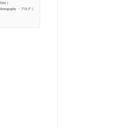
uTube｜
ita_photography ・ブログ｜