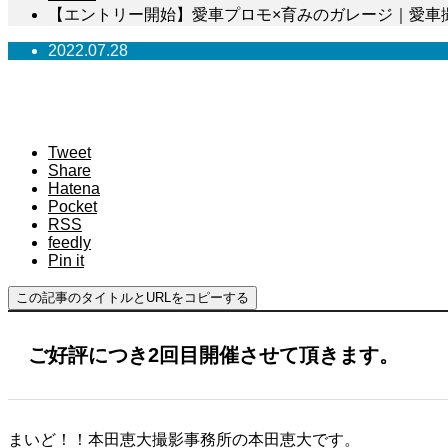
【エントリー開始】愛車プロモ×育みのガレージ｜愛車撮影
2022.07.28
【エントリー開始】愛車プロモ×育み
Tweet
Share
Hatena
Pocket
RSS
feedly
Pin it
この記事のタイトルとURLをコピーする
ご好評につき2回目開催させて頂きます。
まいど！！本田恵大撮影事務所の本田恵大です。