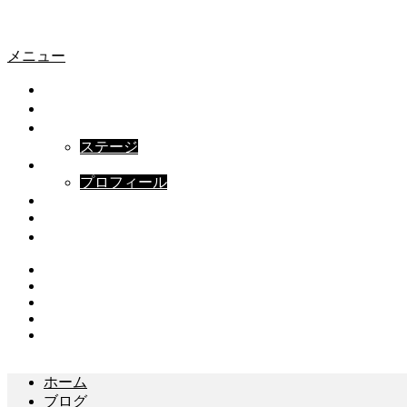
愛車プロモ
愛車プロモ
メニュー
ホーム
撮影実績
撮影プラン
ステージ
ABOUT
プロフィール
FAQ
ブログ
お問い合わせ
Instagram
Twitter
Facebook
Youtube
Contact
ホーム
ブログ