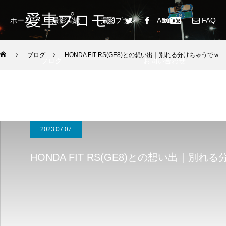
愛車プロモ
ホーム
撮影実績
撮影プラン
ABOUT
FAQ
ブログ
HONDA FIT RS(GE8)との想い出｜別れる分けちゃうでｗ
ブログ
お問い合わせ
2023.07.07
HONDA FIT RS(GE8)との想い出｜別