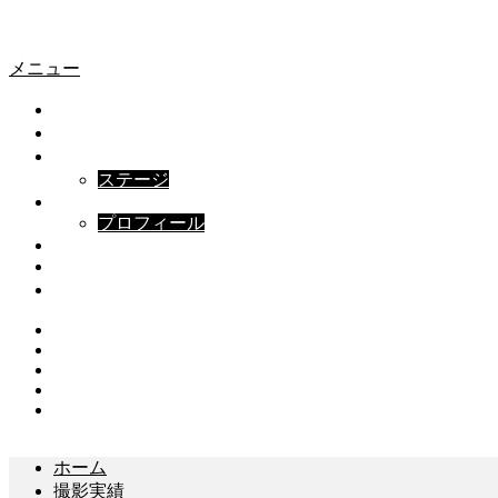
愛車プロモ
愛車プロモ
メニュー
ホーム
撮影実績
撮影プラン
ステージ
ABOUT
プロフィール
FAQ
ブログ
お問い合わせ
Instagram
Twitter
Facebook
Youtube
Contact
ホーム
撮影実績