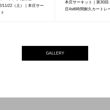
本庄サーキット｜第30回 
22/11/22（土）｜本庄サー
庄4st6時間耐久カートレ
ット
GALLERY