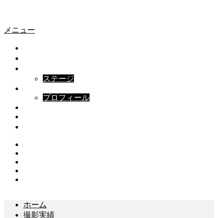
愛車プロモ
愛車プロモ
メニュー
ホーム
撮影実績
撮影プラン
ステージ
ABOUT
プロフィール
FAQ
ブログ
お問い合わせ
Instagram
Twitter
Facebook
Youtube
Contact
ホーム
撮影実績